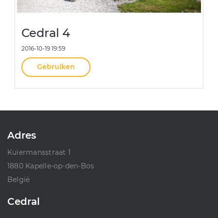
Cedral 4
2016-10-19 19:59
Gebruiken
Adres
Kuiermansstraat 1
1880 Kapelle-op-den-Bos
België
Cedral